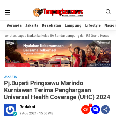
Beranda
Beranda
Jakarta
Jakarta
Kesehatan
Kesehatan
Lampung
Lampung
Lifestyle
Lifestyle
Nasion
Nasion
ehatan: Lapas Narkotika Kelas IIA Bandar Lampung dan RS Graha Husada Tanda
JAKARTA
Pj.Bupati Pringsewu Marindo
Kurniawan Terima Penghargaan
Universal Health Coverage (UHC) 2024
2
Redaksi
9 Agu 2024 - 15:56 WIB