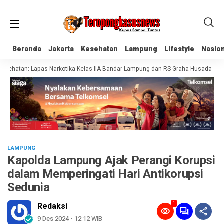
Beranda
Beranda
Jakarta
Jakarta
Kesehatan
Kesehatan
Lampung
Lampung
Lifestyle
Lifestyle
Nasion
Nasion
ehatan: Lapas Narkotika Kelas IIA Bandar Lampung dan RS Graha Husada Tandat
LAMPUNG
Kapolda Lampung Ajak Perangi Korupsi
dalam Memperingati Hari Antikorupsi
Sedunia
1
Redaksi
9 Des 2024 - 12:12 WIB