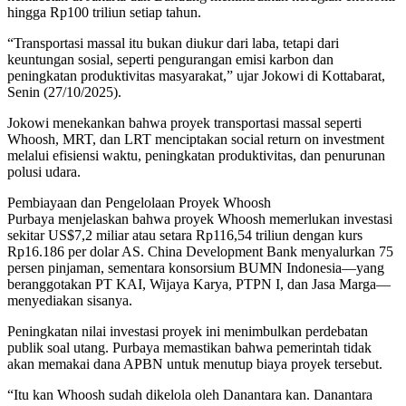
hingga Rp100 triliun setiap tahun.
“Transportasi massal itu bukan diukur dari laba, tetapi dari
keuntungan sosial, seperti pengurangan emisi karbon dan
peningkatan produktivitas masyarakat,” ujar Jokowi di Kottabarat,
Senin (27/10/2025).
Jokowi menekankan bahwa proyek transportasi massal seperti
Whoosh, MRT, dan LRT menciptakan social return on investment
melalui efisiensi waktu, peningkatan produktivitas, dan penurunan
polusi udara.
Pembiayaan dan Pengelolaan Proyek Whoosh
Purbaya menjelaskan bahwa proyek Whoosh memerlukan investasi
sekitar US$7,2 miliar atau setara Rp116,54 triliun dengan kurs
Rp16.186 per dolar AS. China Development Bank menyalurkan 75
persen pinjaman, sementara konsorsium BUMN Indonesia—yang
beranggotakan PT KAI, Wijaya Karya, PTPN I, dan Jasa Marga—
menyediakan sisanya.
Peningkatan nilai investasi proyek ini menimbulkan perdebatan
publik soal utang. Purbaya memastikan bahwa pemerintah tidak
akan memakai dana APBN untuk menutup biaya proyek tersebut.
“Itu kan Whoosh sudah dikelola oleh Danantara kan. Danantara