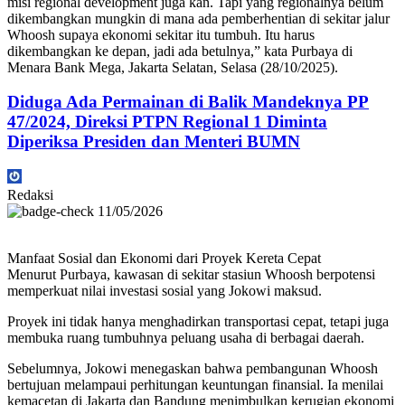
misi regional development juga kan. Tapi yang regionalnya belum
dikembangkan mungkin di mana ada pemberhentian di sekitar jalur
Whoosh supaya ekonomi sekitar itu tumbuh. Itu harus
dikembangkan ke depan, jadi ada betulnya,” kata Purbaya di
Menara Bank Mega, Jakarta Selatan, Selasa (28/10/2025).
Diduga Ada Permainan di Balik Mandeknya PP
47/2024, Direksi PTPN Regional 1 Diminta
Diperiksa Presiden dan Menteri BUMN
Redaksi
11/05/2026
Manfaat Sosial dan Ekonomi dari Proyek Kereta Cepat
Menurut Purbaya, kawasan di sekitar stasiun Whoosh berpotensi
memperkuat nilai investasi sosial yang Jokowi maksud.
Proyek ini tidak hanya menghadirkan transportasi cepat, tetapi juga
membuka ruang tumbuhnya peluang usaha di berbagai daerah.
Sebelumnya, Jokowi menegaskan bahwa pembangunan Whoosh
bertujuan melampaui perhitungan keuntungan finansial. Ia menilai
kemacetan di Jakarta dan Bandung menimbulkan kerugian ekonomi