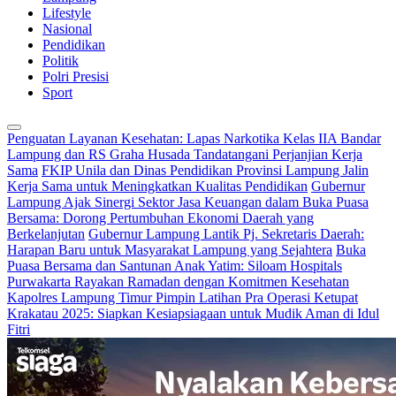
Lifestyle
Nasional
Pendidikan
Politik
Polri Presisi
Sport
Penguatan Layanan Kesehatan: Lapas Narkotika Kelas IIA Bandar
Lampung dan RS Graha Husada Tandatangani Perjanjian Kerja
Sama
FKIP Unila dan Dinas Pendidikan Provinsi Lampung Jalin
Kerja Sama untuk Meningkatkan Kualitas Pendidikan
Gubernur
Lampung Ajak Sinergi Sektor Jasa Keuangan dalam Buka Puasa
Bersama: Dorong Pertumbuhan Ekonomi Daerah yang
Berkelanjutan
Gubernur Lampung Lantik Pj. Sekretaris Daerah:
Harapan Baru untuk Masyarakat Lampung yang Sejahtera
Buka
Puasa Bersama dan Santunan Anak Yatim: Siloam Hospitals
Purwakarta Rayakan Ramadan dengan Komitmen Kesehatan
Kapolres Lampung Timur Pimpin Latihan Pra Operasi Ketupat
Krakatau 2025: Siapkan Kesiapsiagaan untuk Mudik Aman di Idul
Fitri