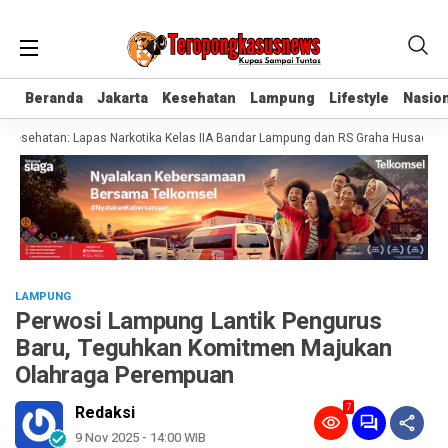
Beranda
Beranda
Jakarta
Jakarta
Kesehatan
Kesehatan
Lampung
Lampung
Lifestyle
Lifestyle
Nasion
Nasion
ehatan: Lapas Narkotika Kelas IIA Bandar Lampung dan RS Graha Husada Tanda
LAMPUNG
Perwosi Lampung Lantik Pengurus
Baru, Teguhkan Komitmen Majukan
Olahraga Perempuan
7
Redaksi
9 Nov 2025 - 14:00 WIB