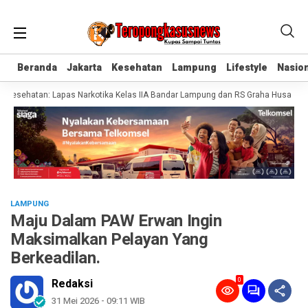
Beranda
Beranda
Jakarta
Jakarta
Kesehatan
Kesehatan
Lampung
Lampung
Lifestyle
Lifestyle
Nasion
Nasion
esehatan: Lapas Narkotika Kelas IIA Bandar Lampung dan RS Graha Husada Tan
LAMPUNG
Maju Dalam PAW Erwan Ingin
Maksimalkan Pelayan Yang
Berkeadilan.
0
Redaksi
31 Mei 2026 - 09:11 WIB