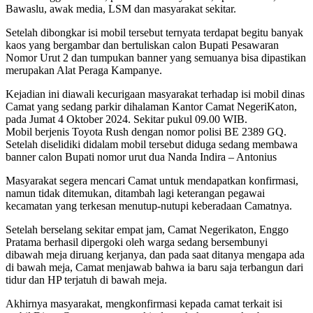
Bawaslu, awak media, LSM dan masyarakat sekitar.
Setelah dibongkar isi mobil tersebut ternyata terdapat begitu banyak
kaos yang bergambar dan bertuliskan calon Bupati Pesawaran
Nomor Urut 2 dan tumpukan banner yang semuanya bisa dipastikan
merupakan Alat Peraga Kampanye.
Kejadian ini diawali kecurigaan masyarakat terhadap isi mobil dinas
Camat yang sedang parkir dihalaman Kantor Camat NegeriKaton,
pada Jumat 4 Oktober 2024. Sekitar pukul 09.00 WIB.
Mobil berjenis Toyota Rush dengan nomor polisi BE 2389 GQ.
Setelah diselidiki didalam mobil tersebut diduga sedang membawa
banner calon Bupati nomor urut dua Nanda Indira – Antonius
Masyarakat segera mencari Camat untuk mendapatkan konfirmasi,
namun tidak ditemukan, ditambah lagi keterangan pegawai
kecamatan yang terkesan menutup-nutupi keberadaan Camatnya.
Setelah berselang sekitar empat jam, Camat Negerikaton, Enggo
Pratama berhasil dipergoki oleh warga sedang bersembunyi
dibawah meja diruang kerjanya, dan pada saat ditanya mengapa ada
di bawah meja, Camat menjawab bahwa ia baru saja terbangun dari
tidur dan HP terjatuh di bawah meja.
Akhirnya masyarakat, mengkonfirmasi kepada camat terkait isi