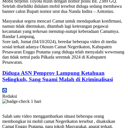
Mobil berjenis Toyota Rush dengan nomor polisi BE 2389 GQ.
Setelah diselidiki didalam mobil tersebut diduga sedang membawa
banner calon Bupati nomor urut dua Nanda Indira – Antonius.
Masyarakat segera mencari Camat untuk mendapatkan konfirmasi,
namun tidak ditemukan, ditambah lagi keterangan pegawai
kecamatan yang terkesan menutup-nutupi keberadaan Camatnya.
Bandar Lampung,
Sore tadi, Jumat (04/10/2024), beredar beberapa video di media
sosial terkait adanya Oknum Camat Negerikaton, Kabupaten
Pesawaran Enggo Pratama yang diduga telah menyalahi wewenang
dan tidak netral pada Pilkada serentak 2024 di Kabupaten
Pesawaran.
Diduga ASN Pemprov Lampung Ketahuan
Selingkuh, Sang Suami Malah di Kriminalisasi
Redaksi
1 hari
Salah satu video menggambarkan situasi beberapa orang
membongkar isi mobil camat Negerikaton tersebut , disaksikan
Camat Enggo Pratama, para tokoh Masyarakat, aparat terkait,