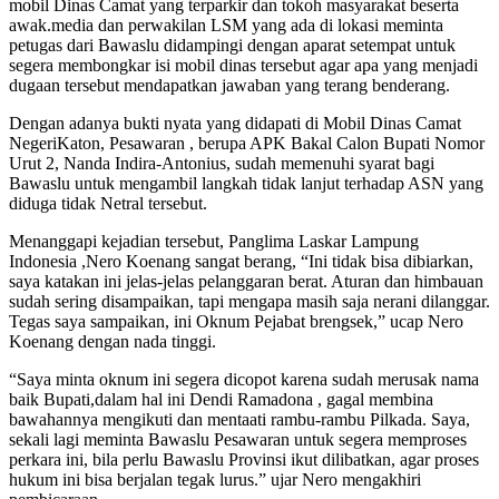
mobil Dinas Camat yang terparkir dan tokoh masyarakat beserta
awak.media dan perwakilan LSM yang ada di lokasi meminta
petugas dari Bawaslu didampingi dengan aparat setempat untuk
segera membongkar isi mobil dinas tersebut agar apa yang menjadi
dugaan tersebut mendapatkan jawaban yang terang benderang.
Dengan adanya bukti nyata yang didapati di Mobil Dinas Camat
NegeriKaton, Pesawaran , berupa APK Bakal Calon Bupati Nomor
Urut 2, Nanda Indira-Antonius, sudah memenuhi syarat bagi
Bawaslu untuk mengambil langkah tidak lanjut terhadap ASN yang
diduga tidak Netral tersebut.
Menanggapi kejadian tersebut, Panglima Laskar Lampung
Indonesia ,Nero Koenang sangat berang, “Ini tidak bisa dibiarkan,
saya katakan ini jelas-jelas pelanggaran berat. Aturan dan himbauan
sudah sering disampaikan, tapi mengapa masih saja nerani dilanggar.
Tegas saya sampaikan, ini Oknum Pejabat brengsek,” ucap Nero
Koenang dengan nada tinggi.
“Saya minta oknum ini segera dicopot karena sudah merusak nama
baik Bupati,dalam hal ini Dendi Ramadona , gagal membina
bawahannya mengikuti dan mentaati rambu-rambu Pilkada. Saya,
sekali lagi meminta Bawaslu Pesawaran untuk segera memproses
perkara ini, bila perlu Bawaslu Provinsi ikut dilibatkan, agar proses
hukum ini bisa berjalan tegak lurus.” ujar Nero mengakhiri