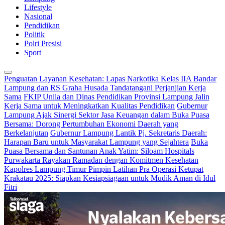
Lifestyle
Nasional
Pendidikan
Politik
Polri Presisi
Sport
Penguatan Layanan Kesehatan: Lapas Narkotika Kelas IIA Bandar
Lampung dan RS Graha Husada Tandatangani Perjanjian Kerja
Sama
FKIP Unila dan Dinas Pendidikan Provinsi Lampung Jalin
Kerja Sama untuk Meningkatkan Kualitas Pendidikan
Gubernur
Lampung Ajak Sinergi Sektor Jasa Keuangan dalam Buka Puasa
Bersama: Dorong Pertumbuhan Ekonomi Daerah yang
Berkelanjutan
Gubernur Lampung Lantik Pj. Sekretaris Daerah:
Harapan Baru untuk Masyarakat Lampung yang Sejahtera
Buka
Puasa Bersama dan Santunan Anak Yatim: Siloam Hospitals
Purwakarta Rayakan Ramadan dengan Komitmen Kesehatan
Kapolres Lampung Timur Pimpin Latihan Pra Operasi Ketupat
Krakatau 2025: Siapkan Kesiapsiagaan untuk Mudik Aman di Idul
Fitri