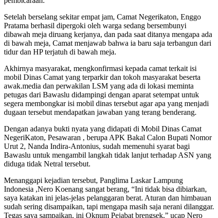
pembicaraan.
Setelah berselang sekitar empat jam, Camat Negerikaton, Enggo
Pratama berhasil dipergoki oleh warga sedang bersembunyi
dibawah meja diruang kerjanya, dan pada saat ditanya mengapa ada
di bawah meja, Camat menjawab bahwa ia baru saja terbangun dari
tidur dan HP terjatuh di bawah meja.
Akhirnya masyarakat, mengkonfirmasi kepada camat terkait isi
mobil Dinas Camat yang terparkir dan tokoh masyarakat beserta
awak.media dan perwakilan LSM yang ada di lokasi meminta
petugas dari Bawaslu didampingi dengan aparat setempat untuk
segera membongkar isi mobil dinas tersebut agar apa yang menjadi
dugaan tersebut mendapatkan jawaban yang terang benderang.
Dengan adanya bukti nyata yang didapati di Mobil Dinas Camat
NegeriKaton, Pesawaran , berupa APK Bakal Calon Bupati Nomor
Urut 2, Nanda Indira-Antonius, sudah memenuhi syarat bagi
Bawaslu untuk mengambil langkah tidak lanjut terhadap ASN yang
diduga tidak Netral tersebut.
Menanggapi kejadian tersebut, Panglima Laskar Lampung
Indonesia ,Nero Koenang sangat berang, “Ini tidak bisa dibiarkan,
saya katakan ini jelas-jelas pelanggaran berat. Aturan dan himbauan
sudah sering disampaikan, tapi mengapa masih saja nerani dilanggar.
Tegas saya sampaikan, ini Oknum Pejabat brengsek,” ucap Nero