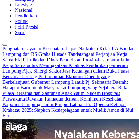
Lifestyle
Nasional
Pendidikan
Politik
Polri Presisi
Sport
Penguatan Layanan Kesehatan: Lapas Narkotika Kelas IIA Bandar
Lampung dan RS Graha Husada Tandatangani Perjanjian Kerja
Sama
FKIP Unila dan Dinas Pendidikan Provinsi Lampung Jalin
Kerja Sama untuk Meningkatkan Kualitas Pendidikan
Gubernur
Lampung Ajak Sinergi Sektor Jasa Keuangan dalam Buka Puasa
Bersama: Dorong Pertumbuhan Ekonomi Daerah yang
Berkelanjutan
Gubernur Lampung Lantik Pj. Sekretaris Daerah:
Harapan Baru untuk Masyarakat Lampung yang Sejahtera
Buka
Puasa Bersama dan Santunan Anak Yatim: Siloam Hospitals
Purwakarta Rayakan Ramadan dengan Komitmen Kesehatan
Kapolres Lampung Timur Pimpin Latihan Pra Operasi Ketupat
Krakatau 2025: Siapkan Kesiapsiagaan untuk Mudik Aman di Idul
Fitri