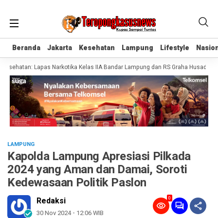
Beranda
Beranda
Jakarta
Jakarta
Kesehatan
Kesehatan
Lampung
Lampung
Lifestyle
Lifestyle
Nasion
Nasion
sehatan: Lapas Narkotika Kelas IIA Bandar Lampung dan RS Graha Husada Tanda
LAMPUNG
Kapolda Lampung Apresiasi Pilkada
2024 yang Aman dan Damai, Soroti
Kedewasaan Politik Paslon
0
Redaksi
30 Nov 2024 - 12:06 WIB