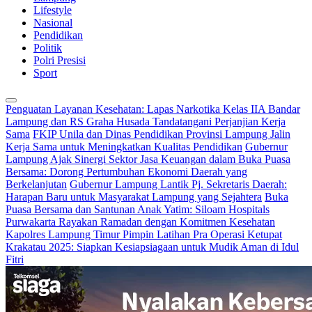
Lifestyle
Nasional
Pendidikan
Politik
Polri Presisi
Sport
Penguatan Layanan Kesehatan: Lapas Narkotika Kelas IIA Bandar
Lampung dan RS Graha Husada Tandatangani Perjanjian Kerja
Sama
FKIP Unila dan Dinas Pendidikan Provinsi Lampung Jalin
Kerja Sama untuk Meningkatkan Kualitas Pendidikan
Gubernur
Lampung Ajak Sinergi Sektor Jasa Keuangan dalam Buka Puasa
Bersama: Dorong Pertumbuhan Ekonomi Daerah yang
Berkelanjutan
Gubernur Lampung Lantik Pj. Sekretaris Daerah:
Harapan Baru untuk Masyarakat Lampung yang Sejahtera
Buka
Puasa Bersama dan Santunan Anak Yatim: Siloam Hospitals
Purwakarta Rayakan Ramadan dengan Komitmen Kesehatan
Kapolres Lampung Timur Pimpin Latihan Pra Operasi Ketupat
Krakatau 2025: Siapkan Kesiapsiagaan untuk Mudik Aman di Idul
Fitri