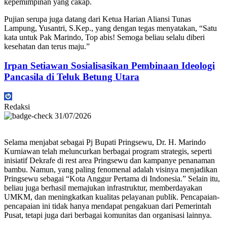
kepemimpinan yang cakap.
Pujian serupa juga datang dari Ketua Harian Aliansi Tunas
Lampung, Yusantri, S.Kep., yang dengan tegas menyatakan, “Satu
kata untuk Pak Marindo, Top abis! Semoga beliau selalu diberi
kesehatan dan terus maju.”
Irpan Setiawan Sosialisasikan Pembinaan Ideologi
Pancasila di Teluk Betung Utara
Redaksi
31/07/2026
Selama menjabat sebagai Pj Bupati Pringsewu, Dr. H. Marindo
Kurniawan telah meluncurkan berbagai program strategis, seperti
inisiatif Dekrafe di rest area Pringsewu dan kampanye penanaman
bambu. Namun, yang paling fenomenal adalah visinya menjadikan
Pringsewu sebagai “Kota Anggur Pertama di Indonesia.” Selain itu,
beliau juga berhasil memajukan infrastruktur, memberdayakan
UMKM, dan meningkatkan kualitas pelayanan publik. Pencapaian-
pencapaian ini tidak hanya mendapat pengakuan dari Pemerintah
Pusat, tetapi juga dari berbagai komunitas dan organisasi lainnya.