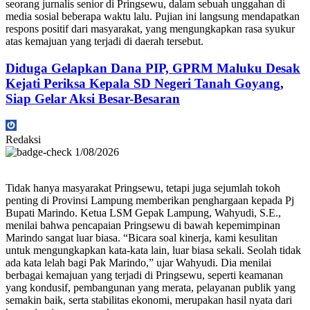
seorang jurnalis senior di Pringsewu, dalam sebuah unggahan di
media sosial beberapa waktu lalu. Pujian ini langsung mendapatkan
respons positif dari masyarakat, yang mengungkapkan rasa syukur
atas kemajuan yang terjadi di daerah tersebut.
Diduga Gelapkan Dana PIP, GPRM Maluku Desak
Kejati Periksa Kepala SD Negeri Tanah Goyang,
Siap Gelar Aksi Besar-Besaran
Redaksi
1/08/2026
Tidak hanya masyarakat Pringsewu, tetapi juga sejumlah tokoh
penting di Provinsi Lampung memberikan penghargaan kepada Pj
Bupati Marindo. Ketua LSM Gepak Lampung, Wahyudi, S.E.,
menilai bahwa pencapaian Pringsewu di bawah kepemimpinan
Marindo sangat luar biasa. “Bicara soal kinerja, kami kesulitan
untuk mengungkapkan kata-kata lain, luar biasa sekali. Seolah tidak
ada kata lelah bagi Pak Marindo,” ujar Wahyudi. Dia menilai
berbagai kemajuan yang terjadi di Pringsewu, seperti keamanan
yang kondusif, pembangunan yang merata, pelayanan publik yang
semakin baik, serta stabilitas ekonomi, merupakan hasil nyata dari