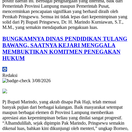
positif daerah ini. Berbagai penghargaan yang diterima, baik dari
Pemerintah Provinsi Lampung maupun Pemerintah Pusat,
mencerminkan pencapaian signifikan yang berhasil diraih oleh
Pemkab Pringsewu. Semua ini tidak lepas dari kepemimpinan yang
solid dari Pj Bupati Pringsewu, Dr. H. Marindo Kurniawan, S.T.,
M.M., yang semakin mendapatkan pengakuan luas.
BUNGKAMNYA DINAS PENDIDIKAN TULANG
BAWANG, SAATNYA KEJARI MENGGALA
MEMBUKTIKAN KOMITMEN PENEGAKAN
HUKUM
Redaksi
3/08/2026
Pj Bupati Marindo, yang akrab disapa Pak Haji, telah menuai
banyak pujian dari berbagai kalangan. Baik masyarakat setempat
maupun berbagai elemen di Provinsi Lampung memberikan
apresiasi atas kepemimpinan beliau yang dinilai sangat progresif.
“Alhamdulillah, sejak dipimpin Pak Marindo, Pringsewu semakin
dikenal luas, bahkan kini dikunjungi oleh menteri,” ungkap Borneo,