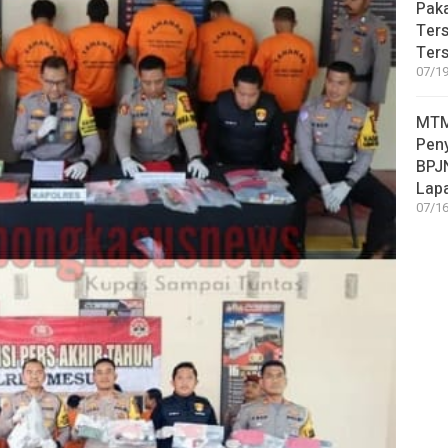
Pak
Ter
Ters
07/19
MTM
Pen
BPJN
Lap
07/16