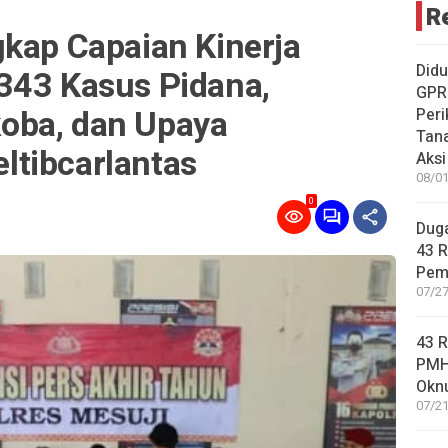
R
gkap Capaian Kinerja
Didu
343 Kasus Pidana,
GPR
oba, dan Upaya
Peri
Tana
tibcarlantas
Aksi
08/01
0
Duga
43 
Pem
07/27
43 
PMH
Okn
07/21