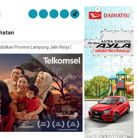
hatan
hatan
insi Lampung Jalin Kerja Sama untuk Meningkatkan Kualitas Pendidikan