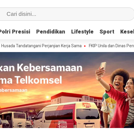
Polri Presisi
Polri Presisi
Pendidikan
Pendidikan
Lifestyle
Lifestyle
Sport
Sport
Kese
Kese
atangani Perjanjian Kerja Sama
FKIP Unila dan Dinas Pendidikan Prov