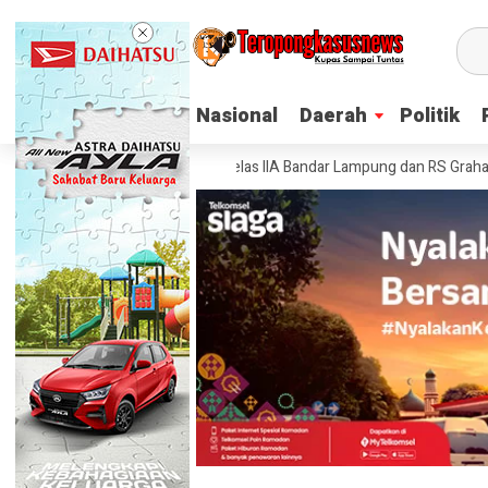
Nasional
Nasional
Daerah
Daerah
Politik
Politik
n: Lapas Narkotika Kelas IIA Bandar Lampung dan RS Graha Husada Tand