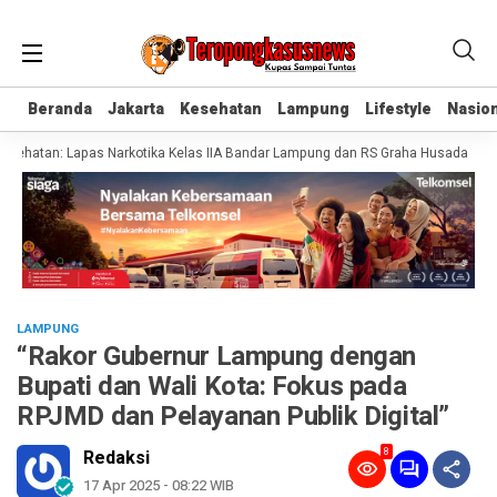
Beranda
Beranda
Jakarta
Jakarta
Kesehatan
Kesehatan
Lampung
Lampung
Lifestyle
Lifestyle
Nasion
Nasion
hatan: Lapas Narkotika Kelas IIA Bandar Lampung dan RS Graha Husada Tandat
LAMPUNG
“Rakor Gubernur Lampung dengan
Bupati dan Wali Kota: Fokus pada
RPJMD dan Pelayanan Publik Digital”
8
Redaksi
17 Apr 2025 - 08:22 WIB