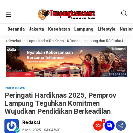
Beranda
Beranda
Jakarta
Jakarta
Kesehatan
Kesehatan
Lampung
Lampung
Lifestyle
Lifestyle
Nasion
Nasion
 Kesehatan: Lapas Narkotika Kelas IIA Bandar Lampung dan RS Graha Husada T
INDEK NEWS
Peringati Hardiknas 2025, Pemprov
Lampung Teguhkan Komitmen
Wujudkan Pendidikan Berkeadilan
5
Redaksi
6 Mei 2025 - 04:04 WIB