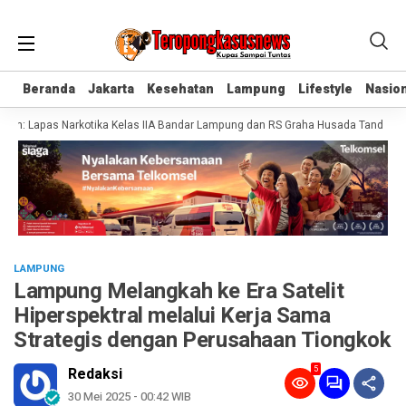
Beranda
Beranda
Jakarta
Jakarta
Kesehatan
Kesehatan
Lampung
Lampung
Lifestyle
Lifestyle
Nasion
Nasion
: Lapas Narkotika Kelas IIA Bandar Lampung dan RS Graha Husada Tandatangan
LAMPUNG
Lampung Melangkah ke Era Satelit
Hiperspektral melalui Kerja Sama
Strategis dengan Perusahaan Tiongkok
5
Redaksi
30 Mei 2025 - 00:42 WIB