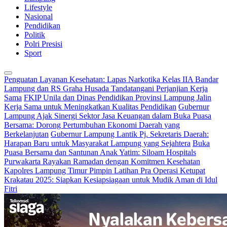
Lifestyle
Nasional
Pendidikan
Politik
Polri Presisi
Sport
Penguatan Layanan Kesehatan: Lapas Narkotika Kelas IIA Bandar
Lampung dan RS Graha Husada Tandatangani Perjanjian Kerja
Sama
FKIP Unila dan Dinas Pendidikan Provinsi Lampung Jalin
Kerja Sama untuk Meningkatkan Kualitas Pendidikan
Gubernur
Lampung Ajak Sinergi Sektor Jasa Keuangan dalam Buka Puasa
Bersama: Dorong Pertumbuhan Ekonomi Daerah yang
Berkelanjutan
Gubernur Lampung Lantik Pj. Sekretaris Daerah:
Harapan Baru untuk Masyarakat Lampung yang Sejahtera
Buka
Puasa Bersama dan Santunan Anak Yatim: Siloam Hospitals
Purwakarta Rayakan Ramadan dengan Komitmen Kesehatan
Kapolres Lampung Timur Pimpin Latihan Pra Operasi Ketupat
Krakatau 2025: Siapkan Kesiapsiagaan untuk Mudik Aman di Idul
Fitri