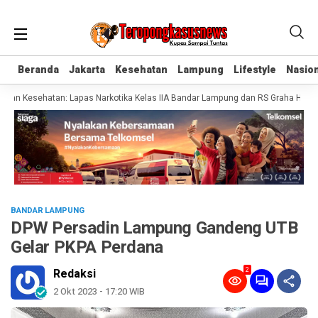
Beranda
Beranda
Jakarta
Jakarta
Kesehatan
Kesehatan
Lampung
Lampung
Lifestyle
Lifestyle
Nasion
Nasion
an Kesehatan: Lapas Narkotika Kelas IIA Bandar Lampung dan RS Graha Husada 
BANDAR LAMPUNG
DPW Persadin Lampung Gandeng UTB
Gelar PKPA Perdana
2
Redaksi
2 Okt 2023 - 17:20 WIB