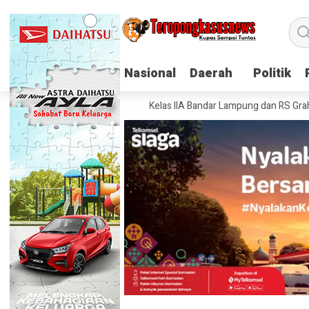
Nasional
Nasional
Daerah
Daerah
Politik
Politik
atan: Lapas Narkotika Kelas IIA Bandar Lampung dan RS Graha Husada T