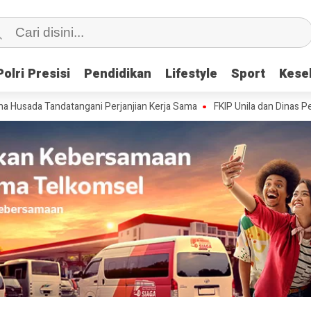
Polri Presisi
Polri Presisi
Pendidikan
Pendidikan
Lifestyle
Lifestyle
Sport
Sport
Kese
Kese
andatangani Perjanjian Kerja Sama
FKIP Unila dan Dinas Pendidikan P