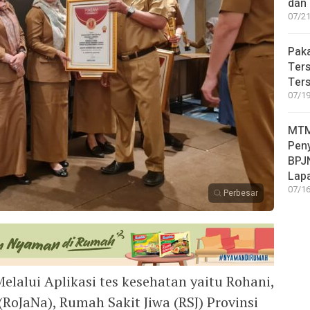
dan
07/21
Pak
Ter
Ters
07/19
MTM
Pen
BPJN
Lap
07/16
Perbesar
alui Aplikasi tes kesehatan yaitu Rohani,
RoJaNa), Rumah Sakit Jiwa (RSJ) Provinsi