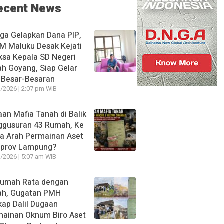
ecent News
ga Gelapkan Dana PIP,
M Maluku Desak Kejati
ksa Kepala SD Negeri
h Goyang, Siap Gelar
 Besar-Besaran
/2026 | 2:07 pm WIB
an Mafia Tanah di Balik
ggusuran 43 Rumah, Ke
a Arah Permainan Aset
prov Lampung?
/2026 | 5:07 am WIB
Rumah Rata dengan
ah, Gugatan PMH
ap Dalil Dugaan
mainan Oknum Biro Aset