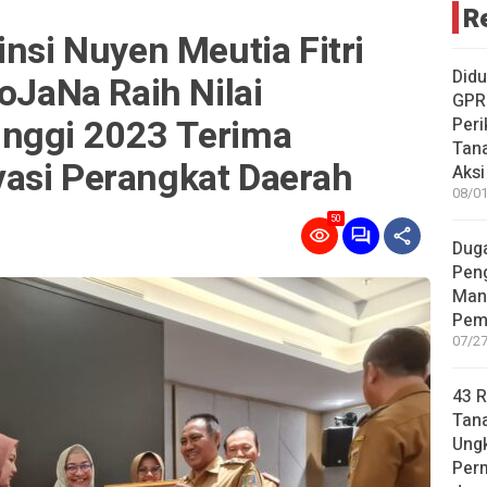
R
insi Nuyen Meutia Fitri
Didu
RoJaNa Raih Nilai
GPR
inggi 2023 Terima
Peri
Tana
asi Perangkat Daerah
Aksi
08/01
50
Duga
Pen
Man
Pem
07/27
43 
Tan
Ungk
Per