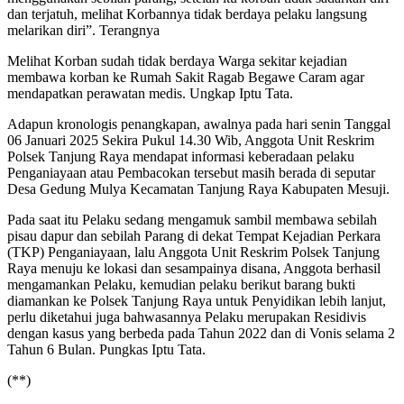
dan terjatuh, melihat Korbannya tidak berdaya pelaku langsung
melarikan diri”. Terangnya
Melihat Korban sudah tidak berdaya Warga sekitar kejadian
membawa korban ke Rumah Sakit Ragab Begawe Caram agar
mendapatkan perawatan medis. Ungkap Iptu Tata.
Adapun kronologis penangkapan, awalnya pada hari senin Tanggal
06 Januari 2025 Sekira Pukul 14.30 Wib, Anggota Unit Reskrim
Polsek Tanjung Raya mendapat informasi keberadaan pelaku
Penganiayaan atau Pembacokan tersebut masih berada di seputar
Desa Gedung Mulya Kecamatan Tanjung Raya Kabupaten Mesuji.
Pada saat itu Pelaku sedang mengamuk sambil membawa sebilah
pisau dapur dan sebilah Parang di dekat Tempat Kejadian Perkara
(TKP) Penganiayaan, lalu Anggota Unit Reskrim Polsek Tanjung
Raya menuju ke lokasi dan sesampainya disana, Anggota berhasil
mengamankan Pelaku, kemudian pelaku berikut barang bukti
diamankan ke Polsek Tanjung Raya untuk Penyidikan lebih lanjut,
perlu diketahui juga bahwasannya Pelaku merupakan Residivis
dengan kasus yang berbeda pada Tahun 2022 dan di Vonis selama 2
Tahun 6 Bulan. Pungkas Iptu Tata.
(**)