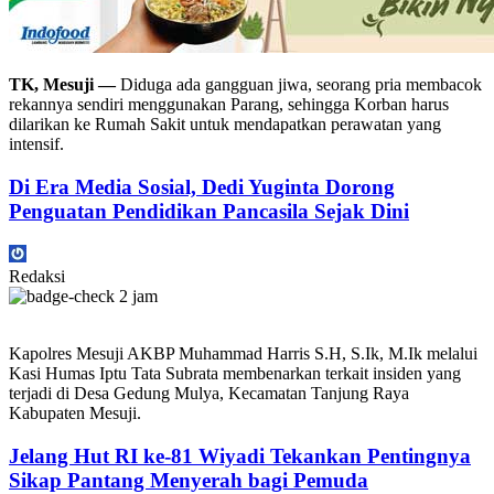
TK, Mesuji —
Diduga ada gangguan jiwa, seorang pria membacok
rekannya sendiri menggunakan Parang, sehingga Korban harus
dilarikan ke Rumah Sakit untuk mendapatkan perawatan yang
intensif.
Di Era Media Sosial, Dedi Yuginta Dorong
Penguatan Pendidikan Pancasila Sejak Dini
Redaksi
2 jam
Kapolres Mesuji AKBP Muhammad Harris S.H, S.Ik, M.Ik melalui
Kasi Humas Iptu Tata Subrata membenarkan terkait insiden yang
terjadi di Desa Gedung Mulya, Kecamatan Tanjung Raya
Kabupaten Mesuji.
Jelang Hut RI ke-81 Wiyadi Tekankan Pentingnya
Sikap Pantang Menyerah bagi Pemuda