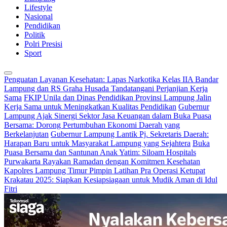
Lifestyle
Nasional
Pendidikan
Politik
Polri Presisi
Sport
Penguatan Layanan Kesehatan: Lapas Narkotika Kelas IIA Bandar
Lampung dan RS Graha Husada Tandatangani Perjanjian Kerja
Sama
FKIP Unila dan Dinas Pendidikan Provinsi Lampung Jalin
Kerja Sama untuk Meningkatkan Kualitas Pendidikan
Gubernur
Lampung Ajak Sinergi Sektor Jasa Keuangan dalam Buka Puasa
Bersama: Dorong Pertumbuhan Ekonomi Daerah yang
Berkelanjutan
Gubernur Lampung Lantik Pj. Sekretaris Daerah:
Harapan Baru untuk Masyarakat Lampung yang Sejahtera
Buka
Puasa Bersama dan Santunan Anak Yatim: Siloam Hospitals
Purwakarta Rayakan Ramadan dengan Komitmen Kesehatan
Kapolres Lampung Timur Pimpin Latihan Pra Operasi Ketupat
Krakatau 2025: Siapkan Kesiapsiagaan untuk Mudik Aman di Idul
Fitri