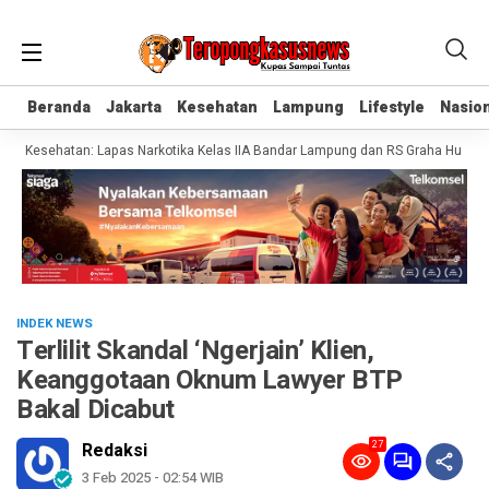
Beranda
Beranda
Jakarta
Jakarta
Kesehatan
Kesehatan
Lampung
Lampung
Lifestyle
Lifestyle
Nasion
Nasion
n Kesehatan: Lapas Narkotika Kelas IIA Bandar Lampung dan RS Graha Husada T
INDEK NEWS
Terlilit Skandal ‘Ngerjain’ Klien,
Keanggotaan Oknum Lawyer BTP
Bakal Dicabut
27
Redaksi
3 Feb 2025 - 02:54 WIB