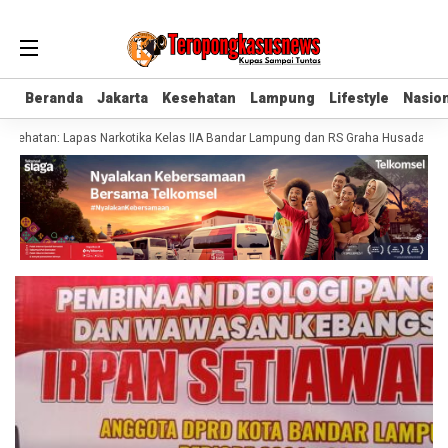
Beranda
Beranda
Jakarta
Jakarta
Kesehatan
Kesehatan
Lampung
Lampung
Lifestyle
Lifestyle
Nasion
Nasion
ehatan: Lapas Narkotika Kelas IIA Bandar Lampung dan RS Graha Husada Tandat