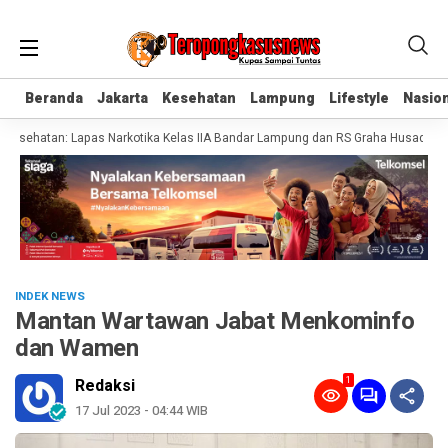
Beranda
Beranda
Jakarta
Jakarta
Kesehatan
Kesehatan
Lampung
Lampung
Lifestyle
Lifestyle
Nasion
Nasion
sehatan: Lapas Narkotika Kelas IIA Bandar Lampung dan RS Graha Husada Tand
INDEK NEWS
Mantan Wartawan Jabat Menkominfo
dan Wamen
1
Redaksi
17 Jul 2023 - 04:44 WIB