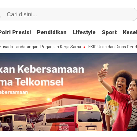
Polri Presisi
Polri Presisi
Pendidikan
Pendidikan
Lifestyle
Lifestyle
Sport
Sport
Kese
Kese
tangani Perjanjian Kerja Sama
FKIP Unila dan Dinas Pendidikan Provi