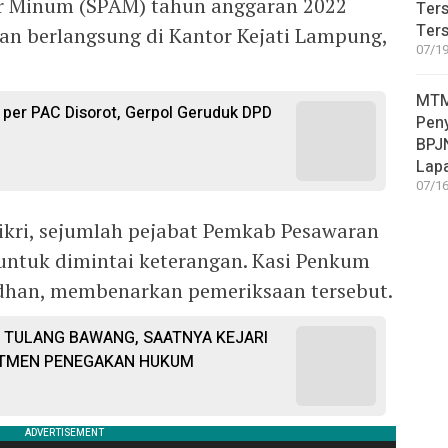
ir Minum (SPAM) tahun anggaran 2022
Ter
Ters
saan berlangsung di Kantor Kejati Lampung,
07/19
MTM
 per PAC Disorot, Gerpol Geruduk DPD
Pen
BPJN
Lap
07/16
Fikri, sejumlah pejabat Pemkab Pesawaran
 untuk dimintai keterangan. Kasi Penkum
dhan, membenarkan pemeriksaan tersebut.
 TULANG BAWANG, SAATNYA KEJARI
TMEN PENEGAKAN HUKUM