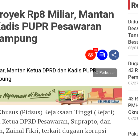
R
royek Rp8 Miliar, Mantan
Did
Kadis PUPR Pesawaran
Desa
 Lampung
Tana
Bes
08/01
25
Duga
43 
Perbesar
Pem
07/27
43 
PMH
usus (Pidsus) Kejaksaan Tinggi (Kejati)
Okn
07/21
Ketua DPRD Pesawaran, Suprapto, dan
 Zainal Fikri, terkait dugaan korupsi
Pak