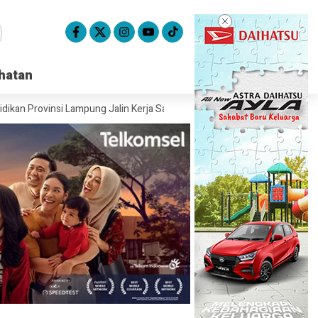
hatan
hatan
nsi Lampung Jalin Kerja Sama untuk Meningkatkan Kualitas Pendidikan