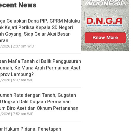
ecent News
uga Gelapkan Dana PIP, GPRM Maluku
k Kejati Periksa Kepala SD Negeri
h Goyang, Siap Gelar Aksi Besar-
aran
/2026 | 2:07 pm WIB
an Mafia Tanah di Balik Penggusuran
Rumah, Ke Mana Arah Permainan Aset
prov Lampung?
/2026 | 5:07 am WIB
Rumah Rata dengan Tanah, Gugatan
 Ungkap Dalil Dugaan Permainan
um Biro Aset dan Oknum Pertanahan
/2026 | 7:52 am WIB
ar Hukum Pidana: Penetapan