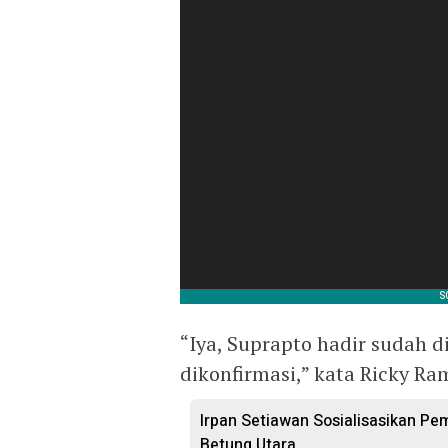
“Iya, Suprapto hadir sudah d
dikonfirmasi,” kata Ricky R
Irpan Setiawan Sosialisasikan Pem
Betung Utara