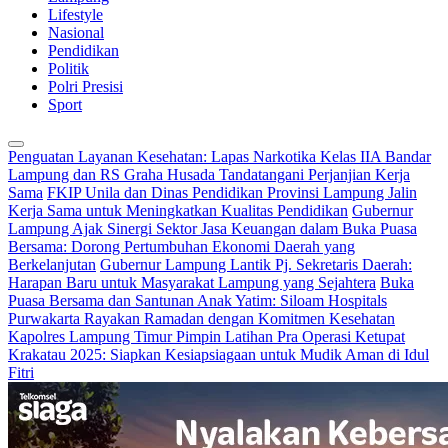
Lifestyle
Nasional
Pendidikan
Politik
Polri Presisi
Sport
Penguatan Layanan Kesehatan: Lapas Narkotika Kelas IIA Bandar
Lampung dan RS Graha Husada Tandatangani Perjanjian Kerja
Sama
FKIP Unila dan Dinas Pendidikan Provinsi Lampung Jalin
Kerja Sama untuk Meningkatkan Kualitas Pendidikan
Gubernur
Lampung Ajak Sinergi Sektor Jasa Keuangan dalam Buka Puasa
Bersama: Dorong Pertumbuhan Ekonomi Daerah yang
Berkelanjutan
Gubernur Lampung Lantik Pj. Sekretaris Daerah:
Harapan Baru untuk Masyarakat Lampung yang Sejahtera
Buka
Puasa Bersama dan Santunan Anak Yatim: Siloam Hospitals
Purwakarta Rayakan Ramadan dengan Komitmen Kesehatan
Kapolres Lampung Timur Pimpin Latihan Pra Operasi Ketupat
Krakatau 2025: Siapkan Kesiapsiagaan untuk Mudik Aman di Idul
Fitri