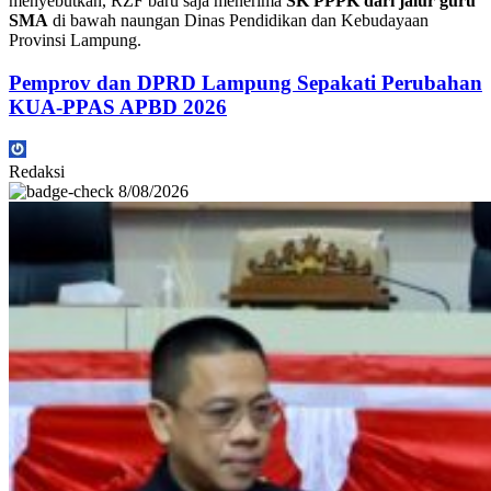
menyebutkan, RZF baru saja menerima
SK PPPK dari jalur guru
SMA
di bawah naungan Dinas Pendidikan dan Kebudayaan
Provinsi Lampung.
Pemprov dan DPRD Lampung Sepakati Perubahan
KUA-PPAS APBD 2026
Redaksi
8/08/2026