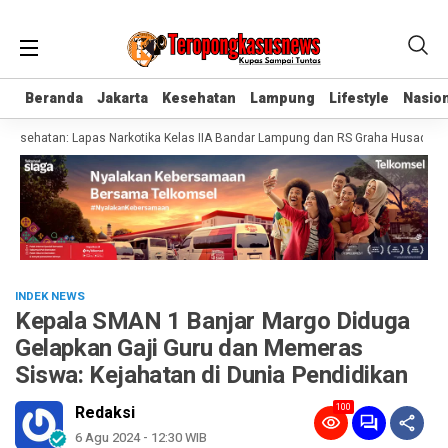
Beranda
Beranda
Jakarta
Jakarta
Kesehatan
Kesehatan
Lampung
Lampung
Lifestyle
Lifestyle
Nasion
Nasion
esehatan: Lapas Narkotika Kelas IIA Bandar Lampung dan RS Graha Husada Tand
INDEK NEWS
Kepala SMAN 1 Banjar Margo Diduga
Gelapkan Gaji Guru dan Memeras
Siswa: Kejahatan di Dunia Pendidikan
100
Redaksi
6 Agu 2024 - 12:30 WIB