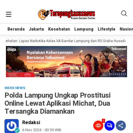
Beranda
Beranda
Jakarta
Jakarta
Kesehatan
Kesehatan
Lampung
Lampung
Lifestyle
Lifestyle
Nasion
Nasion
ehatan: Lapas Narkotika Kelas IIA Bandar Lampung dan RS Graha Husada Tandat
INDEK NEWS
Polda Lampung Ungkap Prostitusi
Online Lewat Aplikasi Michat, Dua
Tersangka Diamankan
5
Redaksi
6 Nov 2024 - 00:59 WIB