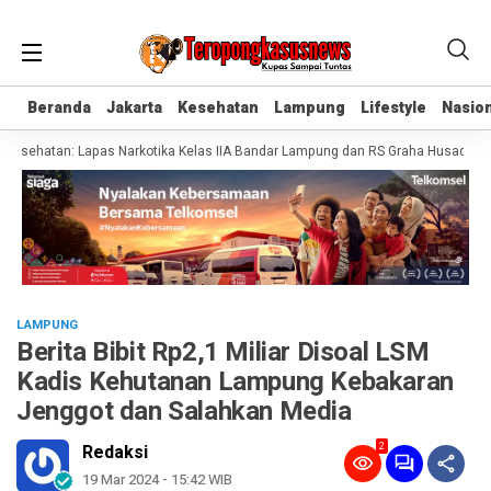
Beranda
Beranda
Jakarta
Jakarta
Kesehatan
Kesehatan
Lampung
Lampung
Lifestyle
Lifestyle
Nasion
Nasion
sehatan: Lapas Narkotika Kelas IIA Bandar Lampung dan RS Graha Husada Tanda
LAMPUNG
Berita Bibit Rp2,1 Miliar Disoal LSM
Kadis Kehutanan Lampung Kebakaran
Jenggot dan Salahkan Media
2
Redaksi
19 Mar 2024 - 15:42 WIB