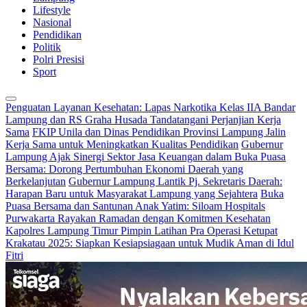
Lifestyle
Nasional
Pendidikan
Politik
Polri Presisi
Sport
Penguatan Layanan Kesehatan: Lapas Narkotika Kelas IIA Bandar
Lampung dan RS Graha Husada Tandatangani Perjanjian Kerja
Sama
FKIP Unila dan Dinas Pendidikan Provinsi Lampung Jalin
Kerja Sama untuk Meningkatkan Kualitas Pendidikan
Gubernur
Lampung Ajak Sinergi Sektor Jasa Keuangan dalam Buka Puasa
Bersama: Dorong Pertumbuhan Ekonomi Daerah yang
Berkelanjutan
Gubernur Lampung Lantik Pj. Sekretaris Daerah:
Harapan Baru untuk Masyarakat Lampung yang Sejahtera
Buka
Puasa Bersama dan Santunan Anak Yatim: Siloam Hospitals
Purwakarta Rayakan Ramadan dengan Komitmen Kesehatan
Kapolres Lampung Timur Pimpin Latihan Pra Operasi Ketupat
Krakatau 2025: Siapkan Kesiapsiagaan untuk Mudik Aman di Idul
Fitri