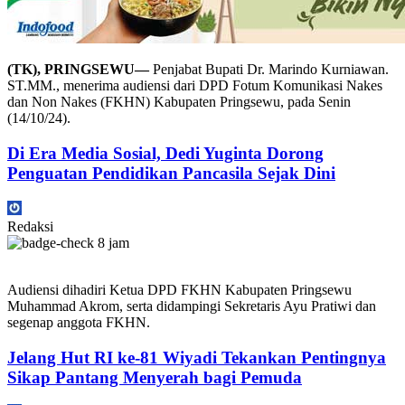
(TK), PRINGSEWU—
Penjabat Bupati Dr. Marindo Kurniawan.
ST.MM., menerima audiensi dari DPD Fotum Komunikasi Nakes
dan Non Nakes (FKHN) Kabupaten Pringsewu, pada Senin
(14/10/24).
Di Era Media Sosial, Dedi Yuginta Dorong
Penguatan Pendidikan Pancasila Sejak Dini
Redaksi
8 jam
Audiensi dihadiri Ketua DPD FKHN Kabupaten Pringsewu
Muhammad Akrom, serta didampingi Sekretaris Ayu Pratiwi dan
segenap anggota FKHN.
Jelang Hut RI ke-81 Wiyadi Tekankan Pentingnya
Sikap Pantang Menyerah bagi Pemuda