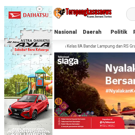
Nasional
Nasional
Daerah
Daerah
Politik
Politik
atan: Lapas Narkotika Kelas IIA Bandar Lampung dan RS Graha Husada T