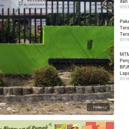
dan
07/21
Pak
Ter
Ters
07/19
MTM
Pen
BPJN
Lap
07/16
Perbesar