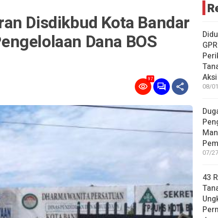
R
an Disdikbud Kota Bandar
Didu
engelolaan Dana BOS
GPR
Peri
Tana
Aksi
97
08/01
Duga
Pen
Man
Pem
07/27
43 
Tan
Ungk
Per