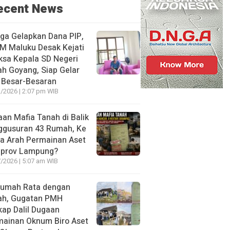
ecent News
ga Gelapkan Dana PIP,
M Maluku Desak Kejati
ksa Kepala SD Negeri
h Goyang, Siap Gelar
 Besar-Besaran
/2026 | 2:07 pm WIB
an Mafia Tanah di Balik
ggusuran 43 Rumah, Ke
a Arah Permainan Aset
prov Lampung?
/2026 | 5:07 am WIB
Rumah Rata dengan
ah, Gugatan PMH
ap Dalil Dugaan
mainan Oknum Biro Aset