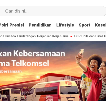
Polri Presisi
Polri Presisi
Pendidikan
Pendidikan
Lifestyle
Lifestyle
Sport
Sport
Kese
Kese
andatangani Perjanjian Kerja Sama
FKIP Unila dan Dinas Pendidikan P