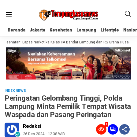
Beranda
Beranda
Jakarta
Jakarta
Kesehatan
Kesehatan
Lampung
Lampung
Lifestyle
Lifestyle
Nasion
Nasion
sehatan: Lapas Narkotika Kelas IIA Bandar Lampung dan RS Graha Husada Tand
INDEK NEWS
Peringatan Gelombang Tinggi, Polda
Lampung Minta Pemilik Tempat Wisata
Waspada dan Pasang Peringatan
1
Redaksi
26 Des 2024 - 12:38 WIB