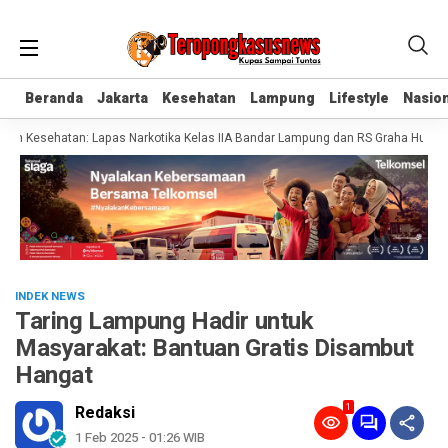
Beranda
Beranda
Jakarta
Jakarta
Kesehatan
Kesehatan
Lampung
Lampung
Lifestyle
Lifestyle
Nasion
Nasion
n Kesehatan: Lapas Narkotika Kelas IIA Bandar Lampung dan RS Graha Husada T
INDEK NEWS
Taring Lampung Hadir untuk
Masyarakat: Bantuan Gratis Disambut
Hangat
1
Redaksi
1 Feb 2025 - 01:26 WIB